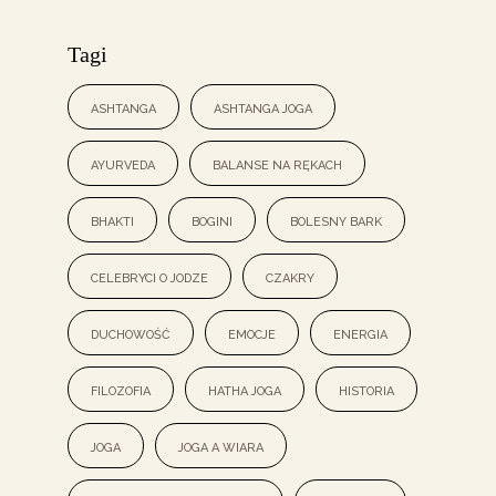
Tagi
ashtanga
ashtanga joga
ayurveda
balanse na rękach
bhakti
bogini
bolesny bark
celebryci o jodze
czakry
duchowość
emocje
energia
filozofia
hatha joga
historia
joga
joga a wiara