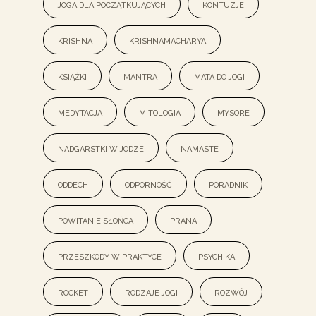
joga dla początkujących
kontuzje
krishna
Krishnamacharya
książki
mantra
mata do jogi
medytacja
mitologia
mysore
nadgarstki w jodze
namaste
oddech
odporność
poradnik
powitanie słońca
prana
przeszkody w praktyce
psychika
rocket
rodzaje jogi
rozwój