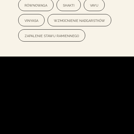
równowaga
shakti
vayu
vinyasa
wzmocnienie nadgarstków
zapalenie stawu ramiennego