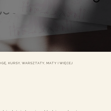
Wyciszająca
Spokojne tempo,
Zró
DZAJE TRENINGÓW
delikatny ruch,
wysi
e
głęboki oddech.
pocz
Pilates Na Zdrowe Plecy
Praktyki regeneru
troc
Body Art
ciało i wyciszając
ale
umysł.
lekk
Oddech Mocy I Rytuały
Tybetańskie
dla 
osób
GĘ, KURSY, WARSZTATY, MATY I WIĘCEJ