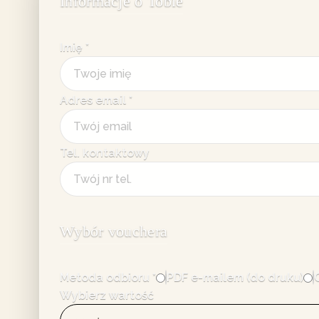
Informacje o Tobie
Imię
*
Adres email
*
Tel. kontaktowy
Wybór vouchera
Metoda odbioru
*
PDF e-mailem (do druku)
Wybierz wartość