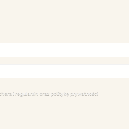
chera i
regulamin
oraz
politykę prywatności