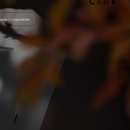
racja / Logowanie
sywności
IARKOWANIE
INTENSYWNIE