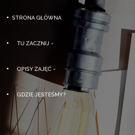
STRONA GŁÓWNA
TU ZACZNIJ
OPISY ZAJĘĆ
Tu zacznij シ
Pytania i odpowi
Harmonogram Zajęć
Czy Joga Jest Dl
GDZIE JESTEŚMY?
Cennik
W Których Grup
RODZAJE ZAJĘĆ JOGI
Miejsce?
Jak Się Przygotować?
Kurs Joga Pierwszy Krok
Jak Wyglądają Z
Rocket Joga Dla
Jak Do Nas Trafić?
Początkujących
Czy Macie Vouc