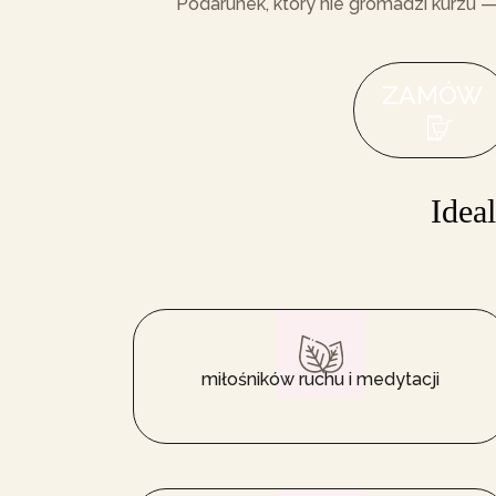
Podarunek, który nie gromadzi kurzu —
ZAMÓW
I
d
e
a
l
miłośników ruchu i medytacji