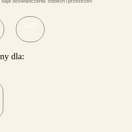
 daje doświadczenie, oddech i przestrzeń
FAQ
n
y
d
l
a
: