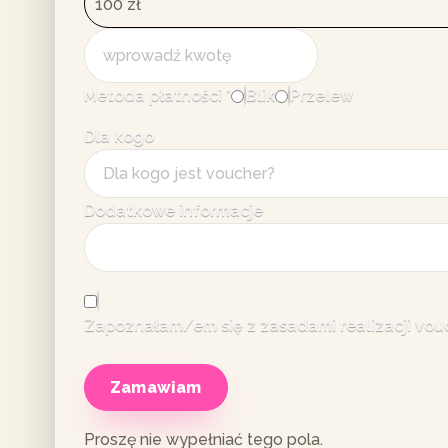
Metoda płatności
*
Blik
Przelew
Dla kogo
Dodatkowe informacje
Zapoznałam/em się z zasadami realizacji vou
Zamawiam
Proszę nie wypełniać tego pola.