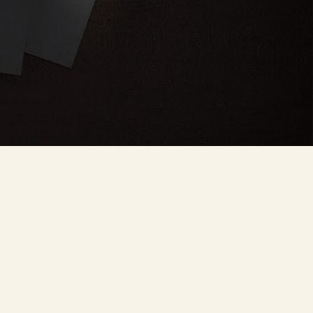
wnoważony
Dynamiczny
łek — tyle, by
przepływ, siła
uć energię,
i ogień w ruchu
jące
hę się spocić,
— po którym
e
 zachować
przychodzi
ość. Idealne
głębokie
większości
wyciszenie i
.
rozluźnienie.