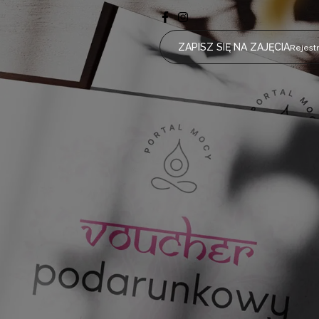
ZAPISZ SIĘ NA ZAJĘCIA
Rejest
edzi
a Mnie?
ach Jest
Hatha Joga Dla Kręgosłupa
Wg poziomu inten
Iyengar Joga Z Pomocami
ajęcia?
Pranajama I Joga Nidra
ŁAGODNIE
UM
Slow Flow Vinyasa Joga
hery