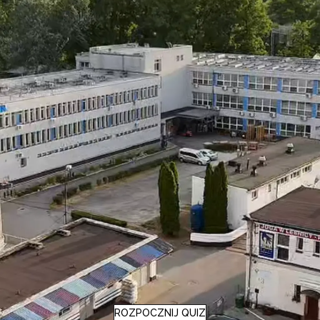
ZAPISZ SIĘ
Strona główna
Tu zacznij
ROZPOCZNIJ QUIZ