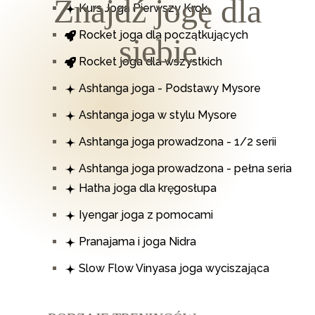
Z
n
a
j
d
ź
j
o
g
ę
d
l
a
Kurs Joga Pierwszy Krok
Rocket joga dla początkujących
siebie
Rocket joga dla wszystkich
Ashtanga joga - Podstawy Mysore
Ashtanga joga w stylu Mysore
Ashtanga joga prowadzona - 1/2 serii
Ashtanga joga prowadzona - pełna seria
Hatha joga dla kręgosłupa
Iyengar joga z pomocami
Pranajama i joga Nidra
Slow Flow Vinyasa joga wyciszająca