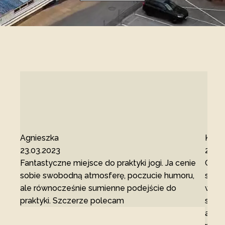
QUIZ: Odkryj jogę dla siebie
Harmonogram zajęć
Cennik
Jak się przygotować?
Agnieszka
Karol
23.03.2023
23.0
Jak do nas trafić?
Fantastyczne miejsce do praktyki jogi. Ja cenie
Gorąc
Poznaj nasz zespół
sobie swobodną atmosferę, poczucie humoru,
się 
ale równocześnie sumienne podejście do
wspar
Wybierz matę do jogi
praktyki. Szczerze polecam
słuch
akur
Pytania i odpowiedzi