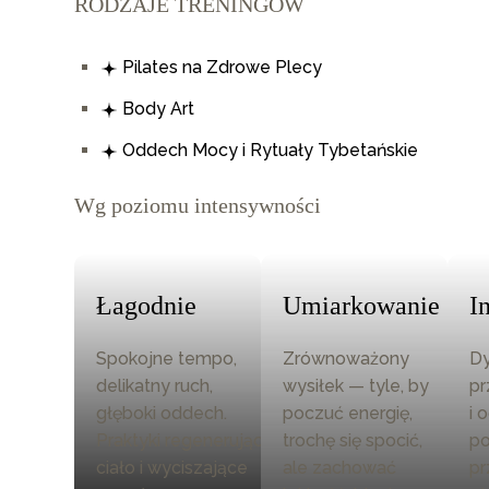
RODZAJE TRENINGÓW
Pilates na Zdrowe Plecy
Body Art
Oddech Mocy i Rytuały Tybetańskie
Wg poziomu intensywności
Łagodnie
Umiarkowanie
I
Spokojne tempo,
Zrównoważony
D
delikatny ruch,
wysiłek — tyle, by
pr
głęboki oddech.
poczuć energię,
i 
Praktyki regenerujące
trochę się spocić,
po
ciało i wyciszające
ale zachować
pr