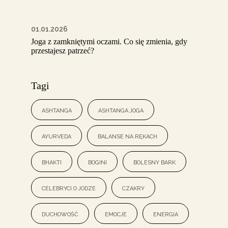
01.01.2026
Joga z zamkniętymi oczami. Co się zmienia, gdy
przestajesz patrzeć?
Tagi
ashtanga
ashtanga joga
ayurveda
balanse na rękach
bhakti
bogini
bolesny bark
celebryci o jodze
czakry
duchowość
emocje
energia