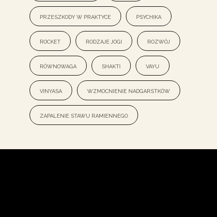
przeszkody w praktyce
psychika
rocket
rodzaje jogi
rozwój
równowaga
shakti
vayu
vinyasa
wzmocnienie nadgarstków
zapalenie stawu ramiennego