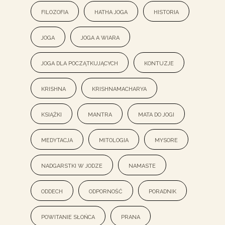
filozofia
hatha joga
historia
joga
joga a wiara
joga dla początkujących
kontuzje
krishna
Krishnamacharya
książki
mantra
mata do jogi
medytacja
mitologia
mysore
nadgarstki w jodze
namaste
oddech
odporność
poradnik
powitanie słońca
prana