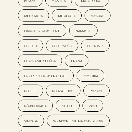
książki
mantra
mata do jogi
medytacja
mitologia
mysore
nadgarstki w jodze
namaste
oddech
odporność
poradnik
powitanie słońca
prana
przeszkody w praktyce
psychika
rocket
rodzaje jogi
rozwój
równowaga
shakti
vayu
vinyasa
wzmocnienie nadgarstków