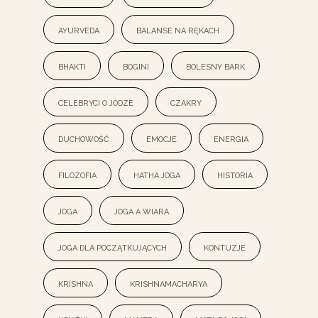
ayurveda
balanse na rękach
bhakti
bogini
bolesny bark
celebryci o jodze
czakry
duchowość
emocje
energia
filozofia
hatha joga
historia
joga
joga a wiara
joga dla początkujących
kontuzje
krishna
Krishnamacharya