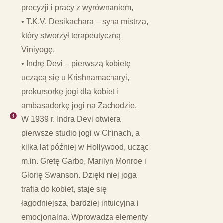
precyzji i pracy z wyrównaniem,
• T.K.V. Desikachara – syna mistrza,
który stworzył terapeutyczną
Viniyogę,
• Indrę Devi – pierwszą kobietę
uczącą się u Krishnamacharyi,
prekursorkę jogi dla kobiet i
ambasadorkę jogi na Zachodzie.
W 1939 r. Indra Devi otwiera
pierwsze studio jogi w Chinach, a
kilka lat później w Hollywood, ucząc
m.in. Gretę Garbo, Marilyn Monroe i
Glorię Swanson. Dzięki niej joga
trafia do kobiet, staje się
łagodniejsza, bardziej intuicyjna i
emocjonalna. Wprowadza elementy