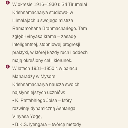
W okresie 1916–1930 r. Sri Tirumalai
Krishnamacharya studiował w
Himalajach u swojego mistrza
Ramamohana Brahmachariego. Tam
zgłębił vinyasa krama – zasadę
inteligentnej, stopniowej progresji
praktyki, w której każdy ruch i oddech
mają określony cel i kierunek.
W latach 1931–1950 r. w pałacu
Maharadży w Mysore
Krishnamacharya naucza swoich
najsłynniejszych uczniów:
• K. Pattabhiego Joisa – który
rozwinął dynamiczną Ashtanga
Vinyasa Yogę,
• B.K.S. Iyengara – twórcę metody