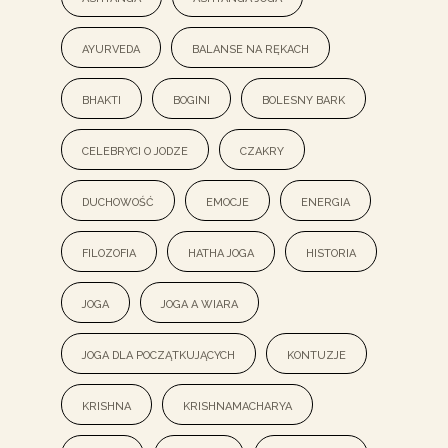
ayurveda
balanse na rękach
bhakti
bogini
bolesny bark
celebryci o jodze
czakry
duchowość
emocje
energia
filozofia
hatha joga
historia
joga
joga a wiara
joga dla początkujących
kontuzje
krishna
Krishnamacharya