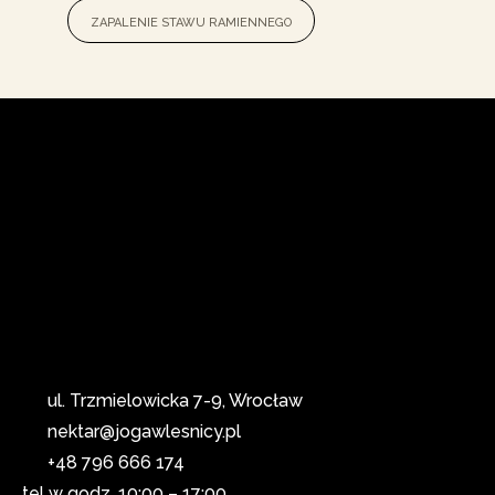
zapalenie stawu ramiennego
ul. Trzmielowicka 7-9, Wrocław
nektar@jogawlesnicy.pl
+48 796 666 174
tel w godz. 10:00 – 17:00​