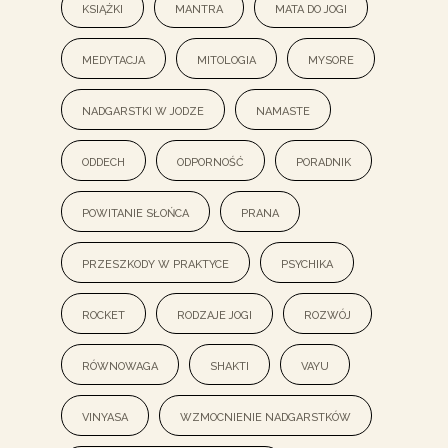
książki
mantra
mata do jogi
medytacja
mitologia
mysore
nadgarstki w jodze
namaste
oddech
odporność
poradnik
powitanie słońca
prana
przeszkody w praktyce
psychika
rocket
rodzaje jogi
rozwój
równowaga
shakti
vayu
vinyasa
wzmocnienie nadgarstków