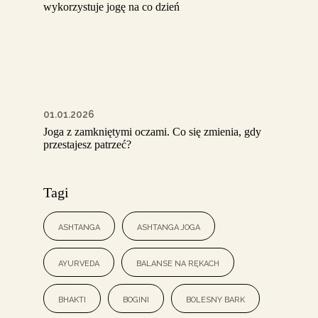
wykorzystuje jogę na co dzień
01.01.2026
Joga z zamkniętymi oczami. Co się zmienia, gdy
przestajesz patrzeć?
Tagi
ashtanga
ashtanga joga
ayurveda
balanse na rękach
bhakti
bogini
bolesny bark