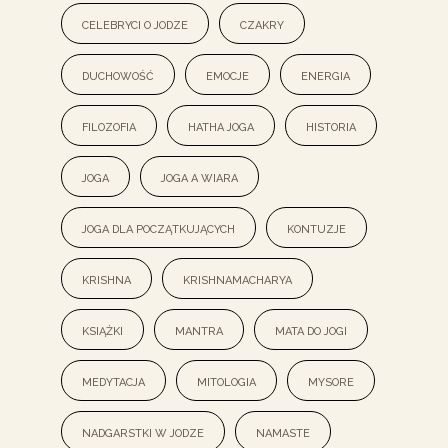
celebryci o jodze
czakry
duchowość
emocje
energia
filozofia
hatha joga
historia
joga
joga a wiara
joga dla początkujących
kontuzje
krishna
Krishnamacharya
książki
mantra
mata do jogi
medytacja
mitologia
mysore
nadgarstki w jodze
namaste