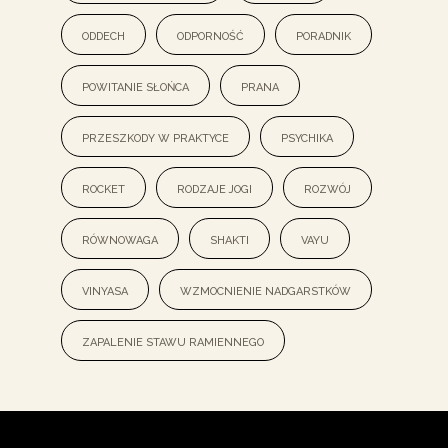
oddech
odporność
poradnik
powitanie słońca
prana
przeszkody w praktyce
psychika
rocket
rodzaje jogi
rozwój
równowaga
shakti
vayu
vinyasa
wzmocnienie nadgarstków
zapalenie stawu ramiennego