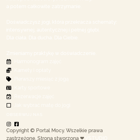
a potem całkowite zatrzymanie.
Doświadczysz jogi, która przekracza schematy:
intensywnej, autentycznej i pełnej głębi.
Dla ciała. Dla ducha. Dla Ciebie.
Zmieniamy praktykę w doświadczenie.
Harmonogram zajęć
Karnety i opłaty
Pierwszy miesiąc z jogą
Karty sportowe
Rezerwacje zajęć
Jak wybrać matę do jogi
OBSERWUJ NAS
Copyright © Portal Mocy. Wszelkie prawa
zastrzeżone. Strona stworzona ❤︎
VSTUDIO