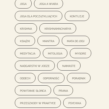
joga
joga a wiara
joga dla początkujących
kontuzje
krishna
Krishnamacharya
książki
mantra
mata do jogi
medytacja
mitologia
mysore
nadgarstki w jodze
namaste
oddech
odporność
poradnik
powitanie słońca
prana
przeszkody w praktyce
psychika