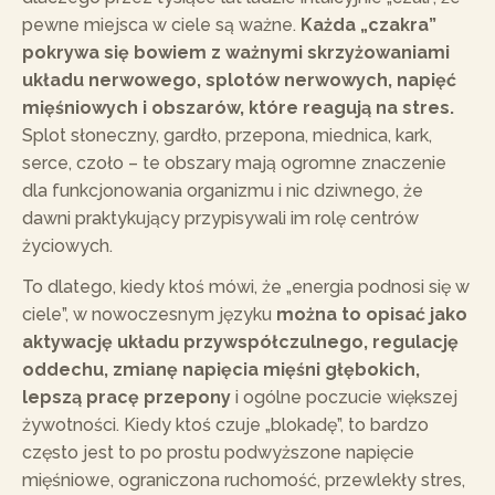
pewne miejsca w ciele są ważne.
Każda „czakra”
pokrywa się bowiem z ważnymi skrzyżowaniami
układu nerwowego, splotów nerwowych, napięć
mięśniowych i obszarów, które reagują na stres.
Splot słoneczny, gardło, przepona, miednica, kark,
serce, czoło – te obszary mają ogromne znaczenie
dla funkcjonowania organizmu i nic dziwnego, że
dawni praktykujący przypisywali im rolę centrów
życiowych.
To dlatego, kiedy ktoś mówi, że „energia podnosi się w
ciele”, w nowoczesnym języku
można to opisać jako
aktywację układu przywspółczulnego, regulację
oddechu, zmianę napięcia mięśni głębokich,
lepszą pracę przepony
i ogólne poczucie większej
żywotności. Kiedy ktoś czuje „blokadę”, to bardzo
często jest to po prostu podwyższone napięcie
mięśniowe, ograniczona ruchomość, przewlekły stres,