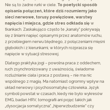
Nie są to żadne rurki w ciele.
To poetycki sposób
opisania połączeń, które dziś rozumiemy jako
sieci nerwowe, torusy powięziowe, warstwy
napięcia i miejsca, gdzie stres odkłada się
w
tkankach. Zaskakująco często te „kanały” pokrywają
się z liniami napięć opisanymi przez anatomów ruchu,
z przebiegiem nerwu błędnego, z połączeniami mięśni
głębokich i z kierunkami, w których rozprasza się
napięcie w sytuacji stresowej.
Dlatego praktyka jogi – powolna praca z oddechem,
ruch zsynchronizowany z uważnością, świadome
rozluźnianie ciała i praca z postawą – nie ma nic
wspólnego z magią. Ma natomiast ogromny wpływ na
układ nerwowy i psychosomatykę człowieka. Język
symboli powstał w czasach, kiedy nie było wykresów
EMG, badań HRV, tomografii ani pojęć takich jak
„dysocjacja somatyczna”, „hiperwzbudzenie” czy