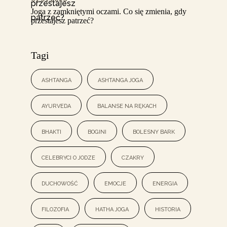
Joga z zamkniętymi oczami. Co się zmienia, gdy
przestajesz patrzeć?
Tagi
ashtanga
ashtanga joga
ayurveda
balanse na rękach
bhakti
bogini
bolesny bark
celebryci o jodze
czakry
duchowość
emocje
energia
filozofia
hatha joga
historia