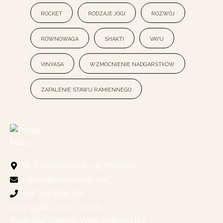
rocket
rodzaje jogi
rozwój
równowaga
shakti
vayu
vinyasa
wzmocnienie nadgarstków
zapalenie stawu ramiennego
ul. Trzmielowicka 7-9, Wrocław
nektar@jogawlesnicy.pl
+48 796 666 174
tel w godz. 10:00 – 17:00​
Ruch, pot, oddech, rytm, śmiech i łzy,