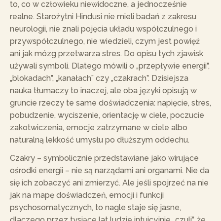
to, co w człowieku niewidoczne, a jednocześnie
realne. Starożytni Hindusi nie mieli badań z zakresu
neurologii, nie znali pojęcia układu współczulnego i
przywspółczulnego, nie wiedzieli, czym jest powięź
ani jak mózg przetwarza stres. Do opisu tych zjawisk
używali symboli. Dlatego mówili o „przepływie energii”,
„blokadach”, „kanałach” czy „czakrach”. Dzisiejsza
nauka tłumaczy to inaczej, ale oba języki opisują w
gruncie rzeczy te same doświadczenia: napięcie, stres,
pobudzenie, wyciszenie, orientację w ciele, poczucie
zakotwiczenia, emocje zatrzymane w ciele albo
naturalną lekkość umysłu po dłuższym oddechu.
Czakry – symbolicznie przedstawiane jako wirujące
ośrodki energii – nie są narządami ani organami. Nie da
się ich zobaczyć ani zmierzyć. Ale jeśli spojrzeć na nie
jak na mapę doświadczeń, emocji i funkcji
psychosomatycznych, to nagle staje się jasne,
dlaczego przez tysiące lat ludzie intuicyjnie „czuli”, że