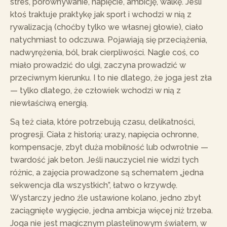
stres, porównywanie, napięcie, ambicję, walkę. Jeśli
ktoś traktuje praktykę jak sport i wchodzi w nią z
rywalizacją (choćby tylko we własnej głowie), ciało
natychmiast to odczuwa. Pojawiają się przeciążenia,
nadwyrężenia, ból, brak cierpliwości. Nagle coś, co
miało prowadzić do ulgi, zaczyna prowadzić w
przeciwnym kierunku. I to nie dlatego, że joga jest zła
— tylko dlatego, że człowiek wchodzi w nią z
niewłaściwą energią.
Są też ciała, które potrzebują czasu, delikatności,
progresji. Ciała z historią: urazy, napięcia ochronne,
kompensacje, zbyt duża mobilność lub odwrotnie —
twardość jak beton. Jeśli nauczyciel nie widzi tych
różnic, a zajęcia prowadzone są schematem „jedna
sekwencja dla wszystkich”, łatwo o krzywdę.
Wystarczy jedno źle ustawione kolano, jedno zbyt
zaciągnięte wygięcie, jedna ambicja więcej niż trzeba.
Joga nie jest magicznym plastelinowym światem, w