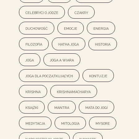
celebryci o jodze
czakry
duchowość
emocje
energia
filozofia
hatha joga
historia
joga
joga a wiara
joga dla początkujących
kontuzje
krishna
Krishnamacharya
książki
mantra
mata do jogi
medytacja
mitologia
mysore
nadgarstki w jodze
namaste