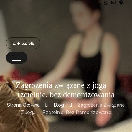
ZAPISZ SIĘ
Zagrożenia związane z jogą —
rzetelnie, bez demonizowania
Strona Główna
Blog
Zagrożenia Związane
Z Jogą — Rzetelnie, Bez Demonizowania