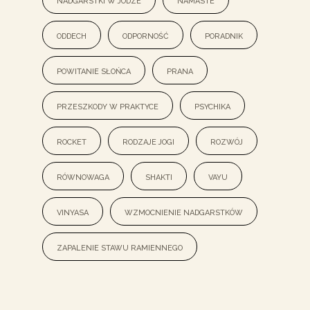
oddech
odporność
poradnik
powitanie słońca
prana
przeszkody w praktyce
psychika
rocket
rodzaje jogi
rozwój
równowaga
shakti
vayu
vinyasa
wzmocnienie nadgarstków
zapalenie stawu ramiennego