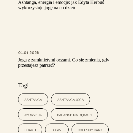
Ashtanga, energia i emocje: jak Edyta Herbuś
wykorzystuje jogę na co dzień
01.01.2026
Joga z zamkniętymi oczami. Co się zmienia, gdy
przestajesz patrzeć?
Tagi
ashtanga
ashtanga joga
ayurveda
balanse na rękach
bhakti
bogini
bolesny bark