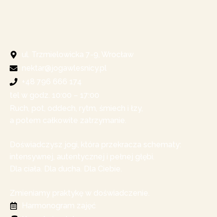
ul. Trzmielowicka 7-9, Wrocław
nektar@jogawlesnicy.pl
+48 796 666 174
tel w godz. 10:00 – 17:00​
Ruch, pot, oddech, rytm, śmiech i łzy,
a potem całkowite zatrzymanie.
Doświadczysz jogi, która przekracza schematy:
intensywnej, autentycznej i pełnej głębi.
Dla ciała. Dla ducha. Dla Ciebie.
Zmieniamy praktykę w doświadczenie.
Harmonogram zajęć