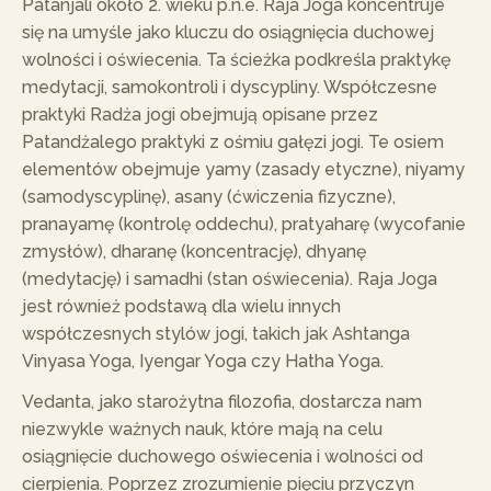
Patanjali około 2. wieku p.n.e. Raja Joga koncentruje
się na umyśle jako kluczu do osiągnięcia duchowej
wolności i oświecenia. Ta ścieżka podkreśla praktykę
medytacji, samokontroli i dyscypliny. Współczesne
praktyki Radża jogi obejmują opisane przez
Patandżalego praktyki z ośmiu gałęzi jogi. Te osiem
elementów obejmuje yamy (zasady etyczne), niyamy
(samodyscyplinę), asany (ćwiczenia fizyczne),
pranayamę (kontrolę oddechu), pratyaharę (wycofanie
zmysłów), dharanę (koncentrację), dhyanę
(medytację) i samadhi (stan oświecenia). Raja Joga
jest również podstawą dla wielu innych
współczesnych stylów jogi, takich jak Ashtanga
Vinyasa Yoga, Iyengar Yoga czy Hatha Yoga.
Vedanta, jako starożytna filozofia, dostarcza nam
niezwykle ważnych nauk, które mają na celu
osiągnięcie duchowego oświecenia i wolności od
cierpienia. Poprzez zrozumienie pięciu przyczyn