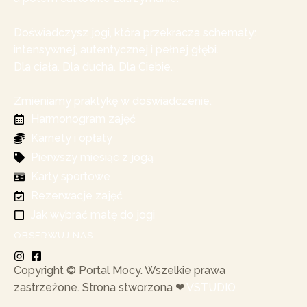
Doświadczysz jogi, która przekracza schematy:
intensywnej, autentycznej i pełnej głębi.
Dla ciała. Dla ducha. Dla Ciebie.
Zmieniamy praktykę w doświadczenie.
Harmonogram zajęć
Karnety i opłaty
Pierwszy miesiąc z jogą
Karty sportowe
Rezerwacje zajęć
Jak wybrać matę do jogi
OBSERWUJ NAS
Copyright © Portal Mocy. Wszelkie prawa
zastrzeżone. Strona stworzona ❤︎
VSTUDIO