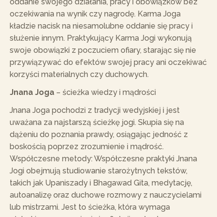
oddanie swojego działania, pracy i obowiązków bez
oczekiwania na wynik czy nagrodę. Karma Joga
kładzie nacisk na niesamolubne oddanie się pracy i
służenie innym. Praktykujący Karma Jogi wykonują
swoje obowiązki z poczuciem ofiary, starając się nie
przywiązywać do efektów swojej pracy ani oczekiwać
korzyści materialnych czy duchowych.
Jnana Joga
– ścieżka wiedzy i mądrości
Jnana Joga pochodzi z tradycji wedyjskiej i jest
uważana za najstarszą ścieżkę jogi. Skupia się na
dążeniu do poznania prawdy, osiągając jedność z
boskością poprzez zrozumienie i mądrość.
Współczesne metody: Współczesne praktyki Jnana
Jogi obejmują studiowanie starożytnych tekstów,
takich jak Upaniszady i Bhagawad Gita, medytację,
autoanalizę oraz duchowe rozmowy z nauczycielami
lub mistrzami. Jest to ścieżka, która wymaga