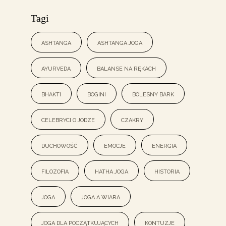
Tagi
ashtanga
ashtanga joga
ayurveda
balanse na rękach
bhakti
bogini
bolesny bark
celebryci o jodze
czakry
duchowość
emocje
energia
filozofia
hatha joga
historia
joga
joga a wiara
joga dla początkujących
kontuzje