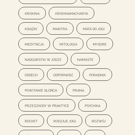
krishna
Krishnamacharya
książki
mantra
mata do jogi
medytacja
mitologia
mysore
nadgarstki w jodze
namaste
oddech
odporność
poradnik
powitanie słońca
prana
przeszkody w praktyce
psychika
rocket
rodzaje jogi
rozwój