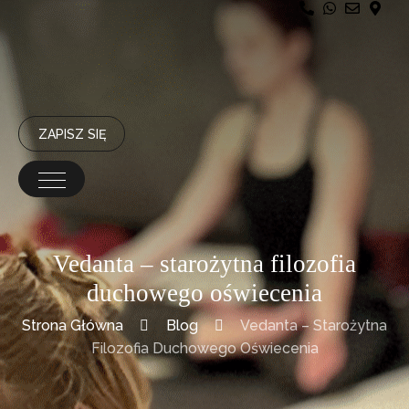
ZAPISZ SIĘ
Vedanta – starożytna filozofia
duchowego oświecenia
Strona Główna
Blog
Vedanta – Starożytna
Filozofia Duchowego Oświecenia