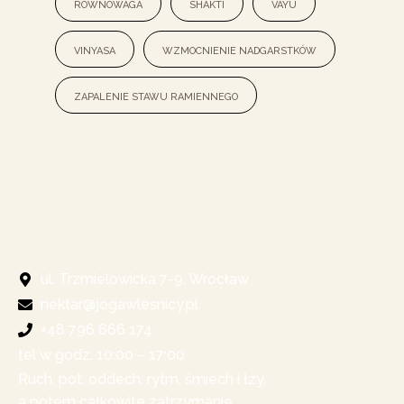
równowaga
shakti
vayu
vinyasa
wzmocnienie nadgarstków
zapalenie stawu ramiennego
ul. Trzmielowicka 7-9, Wrocław
nektar@jogawlesnicy.pl
+48 796 666 174
tel w godz. 10:00 – 17:00​
Ruch, pot, oddech, rytm, śmiech i łzy,
a potem całkowite zatrzymanie.