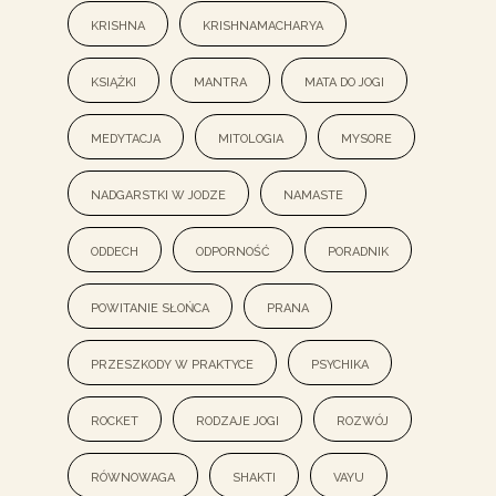
krishna
Krishnamacharya
książki
mantra
mata do jogi
medytacja
mitologia
mysore
nadgarstki w jodze
namaste
oddech
odporność
poradnik
powitanie słońca
prana
przeszkody w praktyce
psychika
rocket
rodzaje jogi
rozwój
równowaga
shakti
vayu