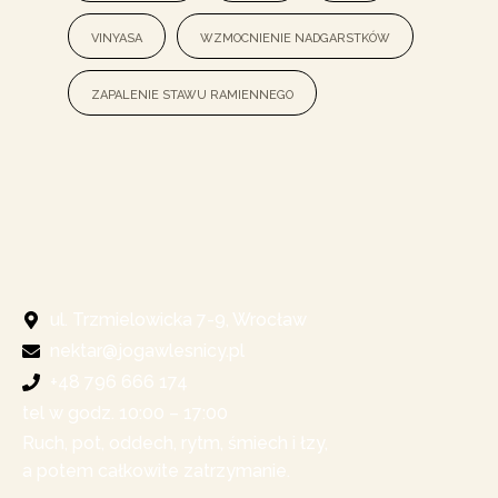
vinyasa
wzmocnienie nadgarstków
zapalenie stawu ramiennego
ul. Trzmielowicka 7-9, Wrocław
nektar@jogawlesnicy.pl
+48 796 666 174
tel w godz. 10:00 – 17:00​
Ruch, pot, oddech, rytm, śmiech i łzy,
a potem całkowite zatrzymanie.