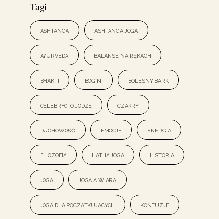
Tagi
ashtanga
ashtanga joga
ayurveda
balanse na rękach
bhakti
bogini
bolesny bark
celebryci o jodze
czakry
duchowość
emocje
energia
filozofia
hatha joga
historia
joga
joga a wiara
joga dla początkujących
kontuzje