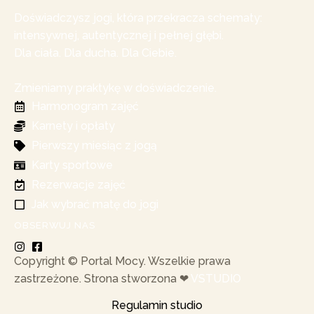
Doświadczysz jogi, która przekracza schematy:
intensywnej, autentycznej i pełnej głębi.
Dla ciała. Dla ducha. Dla Ciebie.
Zmieniamy praktykę w doświadczenie.
Harmonogram zajęć
Karnety i opłaty
Pierwszy miesiąc z jogą
Karty sportowe
Rezerwacje zajęć
Jak wybrać matę do jogi
OBSERWUJ NAS
Copyright © Portal Mocy. Wszelkie prawa
zastrzeżone. Strona stworzona ❤︎
VSTUDIO
Regulamin studio