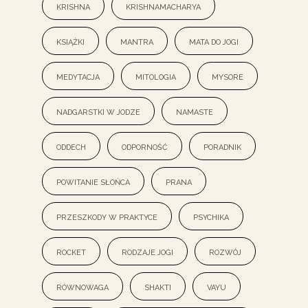
krishna
Krishnamacharya
książki
mantra
mata do jogi
medytacja
mitologia
mysore
nadgarstki w jodze
namaste
oddech
odporność
poradnik
powitanie słońca
prana
przeszkody w praktyce
psychika
rocket
rodzaje jogi
rozwój
równowaga
shakti
vayu