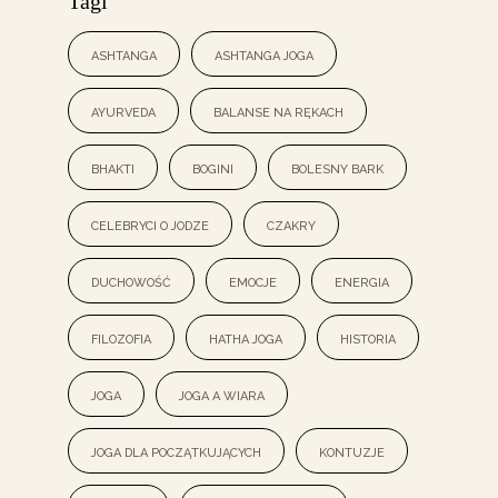
Tagi
ashtanga
ashtanga joga
ayurveda
balanse na rękach
bhakti
bogini
bolesny bark
celebryci o jodze
czakry
duchowość
emocje
energia
filozofia
hatha joga
historia
joga
joga a wiara
joga dla początkujących
kontuzje