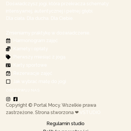
Doświadczysz jogi, która przekracza schematy:
intensywnej, autentycznej i pełnej głębi.
Dla ciała. Dla ducha. Dla Ciebie.
Zmieniamy praktykę w doświadczenie.
Harmonogram zajęć
Karnety i opłaty
Pierwszy miesiąc z jogą
Karty sportowe
Rezerwacje zajęć
Jak wybrać matę do jogi
OBSERWUJ NAS
Copyright © Portal Mocy. Wszelkie prawa
zastrzeżone. Strona stworzona ❤︎
VSTUDIO
Regulamin studio