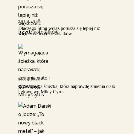
19.04.2026
Dlaczego Sting wciąż porusza się lepiej niż
większość trzydziestolatków
16.04.2026
Wymagająca ścieżka, która naprawdę zmienia ciało
i głowę wg Miley Cyrus