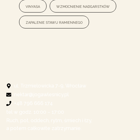
vinyasa
wzmocnienie nadgarstków
zapalenie stawu ramiennego
ul. Trzmielowicka 7-9, Wrocław
nektar@jogawlesnicy.pl
+48 796 666 174
tel w godz. 10:00 – 17:00​
Ruch, pot, oddech, rytm, śmiech i łzy,
a potem całkowite zatrzymanie.