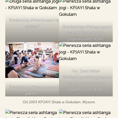
Źródło:http://nirvrta.com/kpjayi-
gallery/
Źródło:https://blog.yoga.in/20
system-for-ashtanga-
yoga-mysore-style/
Fot. Coni Hörler
Źródło:https://blog.yoga.in/20
system-for-ashtanga-
Źródło:http://nirvrta.com/kpjayi-
yoga-mysore-style/
gallery/
Od 2003 KPJAYI Shala w
Gokulam
,
Mysore
.