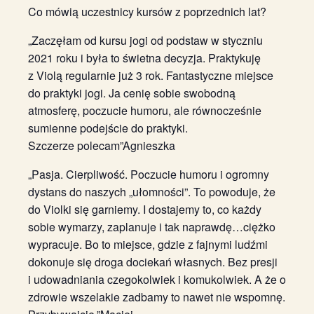
Co mówią uczestnicy kursów z poprzednich lat?
„Zaczęłam od kursu jogi od podstaw w styczniu
2021 roku i była to świetna decyzja. Praktykuję
z Violą regularnie już 3 rok. Fantastyczne miejsce
do praktyki jogi. Ja cenię sobie swobodną
atmosferę, poczucie humoru, ale równocześnie
sumienne podejście do praktyki.
Szczerze polecam”Agnieszka
„Pasja. Cierpliwość. Poczucie humoru i ogromny
dystans do naszych „ułomności”. To powoduje, że
do Violki się garniemy. I dostajemy to, co każdy
sobie wymarzy, zaplanuje i tak naprawdę…ciężko
wypracuje. Bo to miejsce, gdzie z fajnymi ludźmi
dokonuje się droga dociekań własnych. Bez presji
i udowadniania czegokolwiek i komukolwiek. A że o
zdrowie wszelakie zadbamy to nawet nie wspomnę.