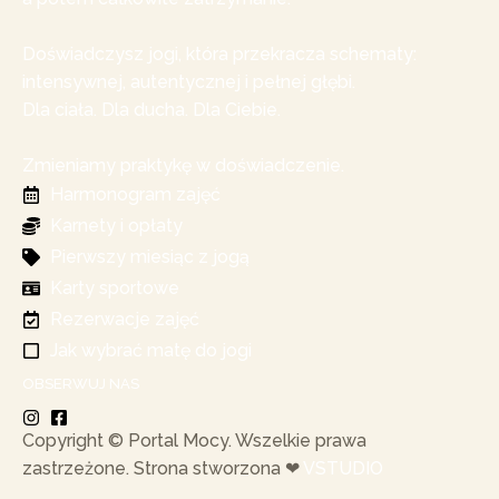
Doświadczysz jogi, która przekracza schematy:
intensywnej, autentycznej i pełnej głębi.
Dla ciała. Dla ducha. Dla Ciebie.
Zmieniamy praktykę w doświadczenie.
Harmonogram zajęć
Karnety i opłaty
Pierwszy miesiąc z jogą
Karty sportowe
Rezerwacje zajęć
Jak wybrać matę do jogi
OBSERWUJ NAS
Copyright © Portal Mocy. Wszelkie prawa
zastrzeżone. Strona stworzona ❤︎
VSTUDIO