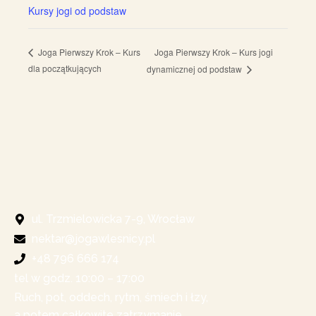
Kursy jogi od podstaw
Joga Pierwszy Krok – Kurs jogi
Joga Pierwszy Krok – Kurs
dla początkujących
dynamicznej od podstaw
ul. Trzmielowicka 7-9, Wrocław
nektar@jogawlesnicy.pl
+48 796 666 174
tel w godz. 10:00 – 17:00​
Ruch, pot, oddech, rytm, śmiech i łzy,
a potem całkowite zatrzymanie.