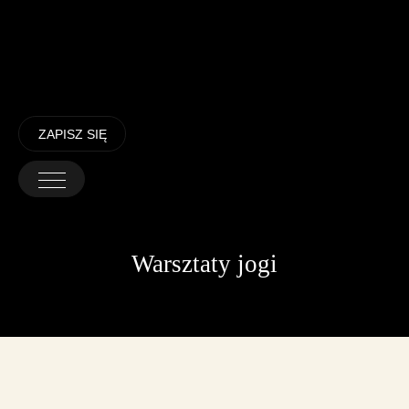
ZAPISZ SIĘ
Warsztaty jogi